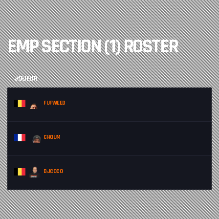
EMP SECTION (1) ROSTER
JOUEUR
FUFWEED
CHOUM
DJCOCO