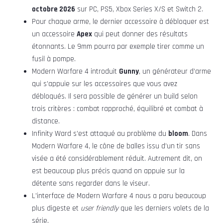
octobre 2026
sur PC, PS5, Xbox Series X/S et Switch 2.
Pour chaque arme, le dernier accessoire à débloquer est
un accessoire
Apex
qui peut donner des résultats
étonnants. Le 9mm pourra par exemple tirer comme un
fusil à pompe.
Modern Warfare 4 introduit
Gunny
, un générateur d’arme
qui s’appuie sur les accessoires que vous avez
débloqués. Il sera possible de générer un build selon
trois critères : combat rapproché, équilibré et combat à
distance.
Infinity Ward s’est attaqué au problème du
bloom
. Dans
Modern Warfare 4, le cône de balles issu d’un tir sans
visée a été considérablement réduit. Autrement dit, on
est beaucoup plus précis quand on appuie sur la
détente sans regarder dans le viseur.
L’interface de Modern Warfare 4 nous a paru beaucoup
plus digeste et
user friendly
que les derniers volets de la
série.