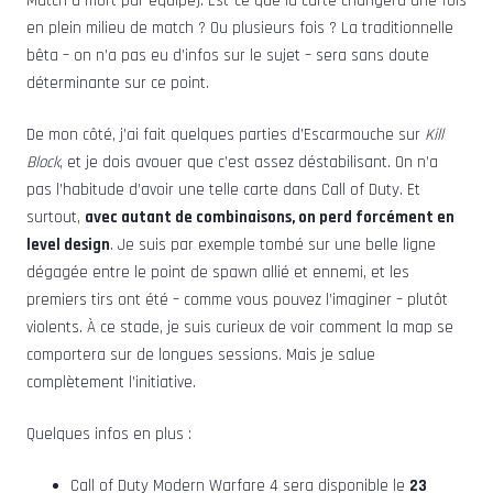
Match à mort par équipe). Est-ce que la carte changera une fois
en plein milieu de match ? Ou plusieurs fois ? La traditionnelle
bêta – on n’a pas eu d’infos sur le sujet – sera sans doute
déterminante sur ce point.
De mon côté, j’ai fait quelques parties d’Escarmouche sur
Kill
Block
, et je dois avouer que c’est assez déstabilisant. On n’a
pas l’habitude d’avoir une telle carte dans Call of Duty. Et
surtout,
avec autant de combinaisons, on perd forcément en
level design
. Je suis par exemple tombé sur une belle ligne
dégagée entre le point de spawn allié et ennemi, et les
premiers tirs ont été – comme vous pouvez l’imaginer – plutôt
violents. À ce stade, je suis curieux de voir comment la map se
comportera sur de longues sessions. Mais je salue
complètement l’initiative.
Quelques infos en plus :
Call of Duty Modern Warfare 4 sera disponible le
23