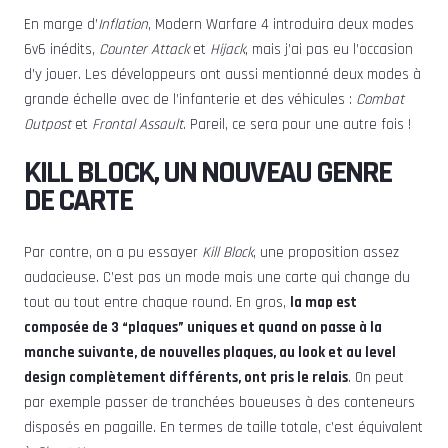
En marge d’
Inflation
, Modern Warfare 4 introduira deux modes
6v6 inédits,
Counter Attack
et
Hijack
, mais j’ai pas eu l’occasion
d’y jouer. Les développeurs ont aussi mentionné deux modes à
grande échelle avec de l’infanterie et des véhicules :
Combat
Outpost
et
Frontal Assault
. Pareil, ce sera pour une autre fois !
KILL BLOCK, UN NOUVEAU GENRE
DE CARTE
Par contre, on a pu essayer
Kill Block
, une proposition assez
audacieuse. C’est pas un mode mais une carte qui change du
tout au tout entre chaque round. En gros,
la map est
composée de 3 “plaques” uniques et quand on passe à la
manche suivante, de nouvelles plaques, au look et au level
design complètement différents, ont pris le relais
. On peut
par exemple passer de tranchées boueuses à des conteneurs
disposés en pagaille. En termes de taille totale, c’est équivalent