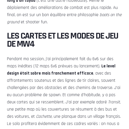
long d’un tuyau
(c’est une autre nouveauté). Même le
déploiement des améliorations de combat est plus rapide. Au
final, on est sur un bon équilibre entre philosophie
boots on the
ground
et shooter fun.
LES CARTES ET LES MODES DE JEU
DE MW4
Pendant ma session, j’ai principalement fait du 6v6 sur des
maps inédites (12 maps 6v6 prévues au lancement).
Le level
design était sobre mais franchement efficace
, avec des
affrontements soutenus et des lignes de tir claires, souvent
challengées par des obstacles et des chemins de traverse. J’ai
eu aucun problème de spawn. Et comme d’habitude, y a pas
deux cartes qui se ressemblent. J’ai par exemple adoré
Transit
,
une petite map où les couvertures se résument à des bus et
des voitures, et
Cachette
, une planque dans un village français.
Le solo profitera évidemment de ces cadres variés : on nous a