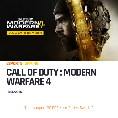
ESPORTS
GAMING
CALL OF DUTY : MODERN
WARFARE 4
16/06/2026
Tout support
PC
PS5
Xbox Series
Switch 2